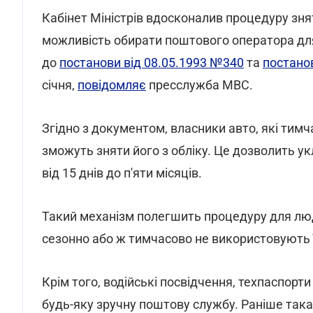
Кабінет Міністрів вдосконалив процедуру знят
можливість обирати поштового оператора для 
до
постанови від 08.05.1993 №340
та
постано
січня,
повідомляє
пресслужба МВС.
Згідно з документом, власники авто, які тимч
зможуть зняти його з обліку. Це дозволить у
від 15 днів до п'яти місяців.
Такий механізм полегшить процедуру для лю
сезонно або ж тимчасово не використовують ї
Крім того, водійські посвідчення, техпаспор
будь-яку зручну поштову службу. Раніше так