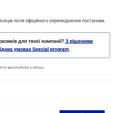
місяців після офіційного оприлюднення постанови.
изиків для твоєї компанії?
З рішенням
ідних умовах Special program
.
ття автомобілів з обліку