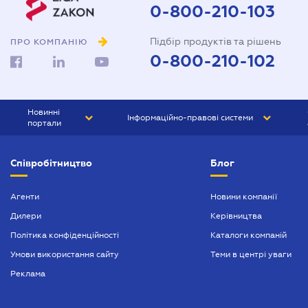
0-800-210-103
Підбір продуктів та рішень
ПРО КОМПАНІЮ
0-800-210-102
Новинні
Інформаційно-правові системи
портали
ЮРЛІГА
Право України
Співробітництво
Блог
БІЗНЕС
ГРАНД
БУХГАЛТЕР.ua
ПРАЙМ
Агенти
Новини компанії
Дилери
Керівництва
БУХГАЛТЕР ПРОФ
Політика конфіденційності
Каталоги компаній
ЮРИСТ ПРОФ
Умови використання сайту
Теми в центрі уваги
ЮРИСТ
Реклама
ПІДПРИЄМЕЦЬ