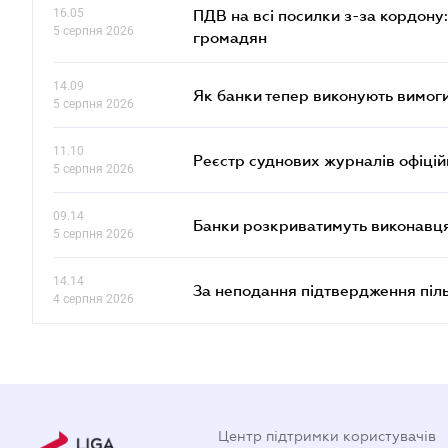
16.05
ПДВ на всі посилки з-за кордону:
5 серпня 2026
громадян
14.09
Як банки тепер виконують вимоги
5 серпня 2026
11.10
Реєстр суднових журналів офіці
5 серпня 2026
09.14
Банки розкриватимуть виконавця
5 серпня 2026
14.14
За неподання підтвердження піл
4 серпня 2026
Центр підтримки користувачів