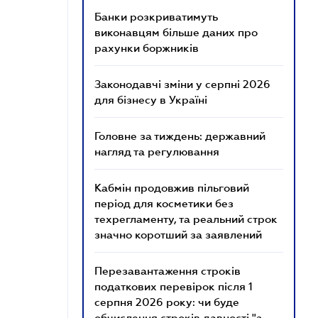
Банки розкриватимуть
виконавцям більше даних про
рахунки боржників
Законодавчі зміни у серпні 2026
для бізнесу в Україні
Головне за тиждень: державний
нагляд та регулювання
Кабмін продовжив пільговий
період для косметики без
техрегламенту, та реальний строк
значно коротший за заявлений
Перезавантаження строків
податкових перевірок після 1
серпня 2026 року: чи буде
обчислення строків давності "з