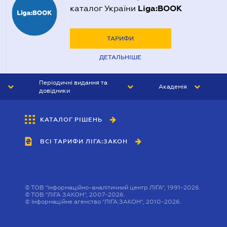
Liga:BOOK
каталог України
ТАРИФИ
ДЕТАЛЬНІШЕ
Періодичні видання та
Академія
довідники
ЮРИСТ&ЗАКОН
АКАДЕМІЯ ЛІГА:ЗАКОН
КАТАЛОГ РІШЕНЬ
БУХГАЛТЕР&ЗАКОН
ВСІ ТАРИФИ ЛІГА:ЗАКОН
ВІСНИК МСФЗ
ІНТЕРБУХ
ОСОБИСТИЙ ЕКСПЕРТ
©
ТОВ "інформаційно-аналітичний центр ЛІГА", 1991-2026.
©
ТОВ "ЛІГА ЗАКОН", 2007-2026.
©
Інформаційне агенство "ЛІГА:ЗАКОН", 2010-2026.