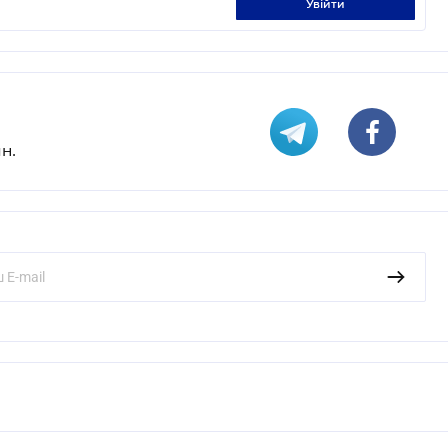
увійти
н.