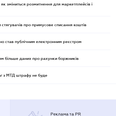
 як зміниться розмитнення для маркетплейсів і
 стягувачів про примусове списання коштів
йно став публічним електронним реєстром
м більше даних про рахунки боржників
ьг з МТД штрафу не буде
Реклама та PR