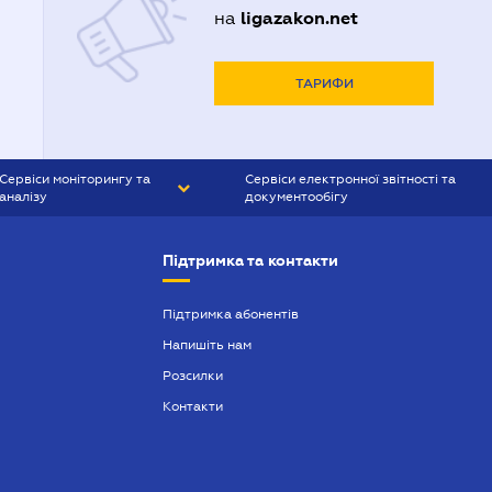
ligazakon.net
на
ТАРИФИ
Сервіси моніторингу та
Сервіси електронної звітності та
аналізу
документообігу
CONTR AGENT
Liga:REPORT
Підтримка та контакти
SMS-МАЯК
VERDICTUM
Підтримка абонентів
Напишіть нам
SEMANTRUM
Розсилки
SMS-МАЯК ІПОТЕКА
Контакти