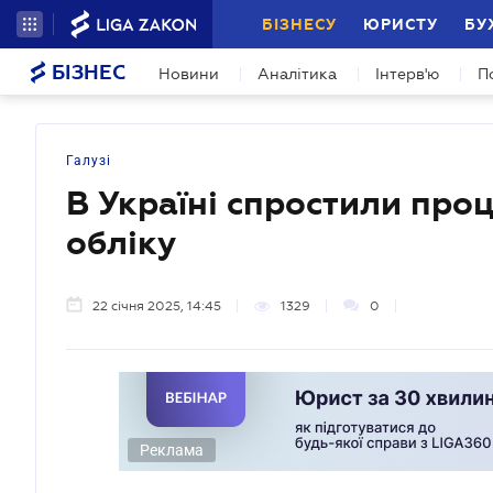
БІЗНЕСУ
ЮРИСТУ
БУ
БІЗНЕС
Новини
Аналітика
Інтерв'ю
П
Галузі
В Україні спростили проц
обліку
22 січня 2025, 14:45
1329
0
Реклама