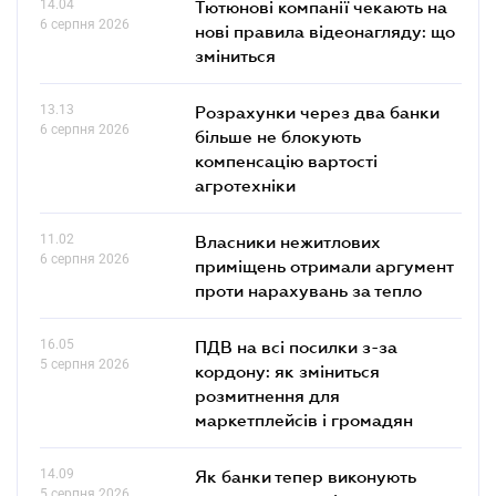
14.04
Тютюнові компанії чекають на
6 серпня 2026
нові правила відеонагляду: що
зміниться
13.13
Розрахунки через два банки
6 серпня 2026
більше не блокують
компенсацію вартості
агротехніки
11.02
Власники нежитлових
6 серпня 2026
приміщень отримали аргумент
проти нарахувань за тепло
16.05
ПДВ на всі посилки з-за
5 серпня 2026
кордону: як зміниться
розмитнення для
маркетплейсів і громадян
14.09
Як банки тепер виконують
5 серпня 2026