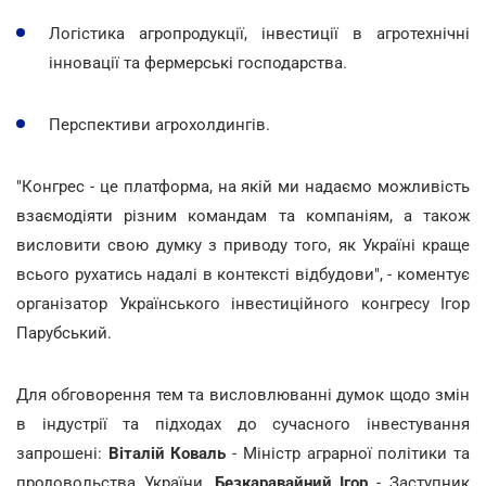
Логістика агропродукції, інвестиції в агротехнічні
інновації та фермерські господарства.
Перспективи агрохолдингів.
"Конгрес - це платформа, на якій ми надаємо можливість
взаємодіяти різним командам та компаніям, а також
висловити свою думку з приводу того, як Україні краще
всього рухатись надалі в контексті відбудови", - коментує
організатор Українського інвестиційного конгресу Ігор
Парубський.
Для обговорення тем та висловлюванні думок щодо змін
в індустрії та підходах до сучасного інвестування
запрошені:
Віталій Коваль
- Міністр аграрної політики та
продовольства України,
Безкаравайний Ігор
- Заступник