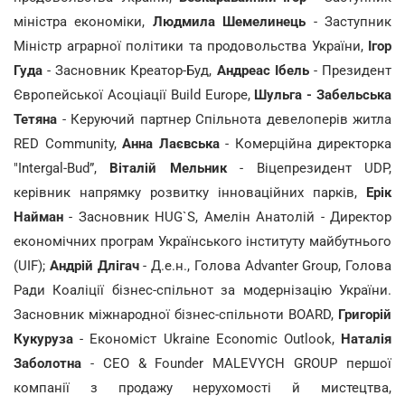
міністра економіки,
Людмила Шемелинець
- Заступник
Міністр аграрної політики та продовольства України,
Ігор
Гуда
- Засновник Креатор-Буд,
Андреас Ібель
- Президент
Європейської Асоціації Build Europe,
Шульга - Забельська
Тетяна
- Керуючий партнер Спільнота девелоперів житла
RED Community,
Анна Лаєвська
- Комерційна директорка
"Intergal-Bud”,
Віталій Мельник
- Віцепрезидент UDP,
керівник напрямку розвитку інноваційних парків,
Ерік
Найман
- Засновник HUG`S, Амелін Анатолій - Директор
економічних програм Українського інституту майбутнього
(UIF);
Андрій Длігач
- Д.е.н., Голова Advanter Group, Голова
Ради Коаліції бізнес-спільнот за модернізацію України.
Засновник міжнародної бізнес-спільноти BOARD,
Григорій
Кукуруза
- Економіст Ukraine Economic Outlook,
Наталія
Заболотна
- CEO & Founder MALEVYCH GROUP першої
компанії з продажу нерухомості й мистецтва,