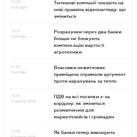
14.04
Тютюнові компанії чекають на
Сьогодні
нові правила відеонагляду: що
зміниться
13.13
Розрахунки через два банки
Сьогодні
більше не блокують
компенсацію вартості
агротехніки
11.02
Власники нежитлових
Сьогодні
приміщень отримали аргумент
проти нарахувань за тепло
16.05
ПДВ на всі посилки з-за
5 серпня 2026
кордону: як зміниться
розмитнення для
маркетплейсів і громадян
14.09
Як банки тепер виконують
5 серпня 2026