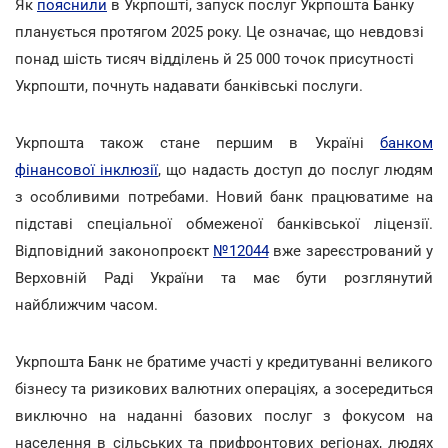
Як
пояснили
в Укрпошті, запуск послуг Укрпошта Банку
планується протягом 2025 року. Це означає, що невдовзі
понад шість тисяч відділень й 25 000 точок присутності
Укрпошти, почнуть надавати банківські послуги.
Укрпошта також стане першим в Україні
банком
фінансової інклюзії
, що надасть доступ до послуг людям
з особливими потребами. Новий банк працюватиме на
підставі спеціальної обмеженої банківської ліцензії.
Відповідний законопроєкт
№12044
вже зареєстрований у
Верховній Раді України та має бути розглянутий
найближчим часом.
Укрпошта Банк не братиме участі у кредитуванні великого
бізнесу та ризикових валютних операціях, а зосередиться
виключно на наданні базових послуг з фокусом на
населення в сільських та прифронтових регіонах, людях