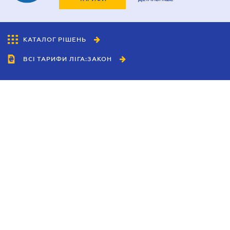
КАТАЛОГ РІШЕНЬ
ВСІ ТАРИФИ ЛІГА:ЗАКОН
Співробітництво
Агенти
Дилери
Політика конфіденційності
Умови використання сайту
Реклама
Блог
Новини компанії
Керівництва