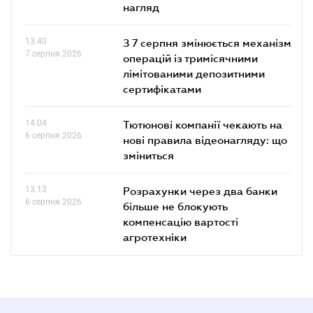
нагляд
13.40
З 7 серпня змінюється механізм
7 серпня 2026
операцій із тримісячними
лімітованими депозитними
сертифікатами
14.04
Тютюнові компанії чекають на
6 серпня 2026
нові правила відеонагляду: що
зміниться
13.13
Розрахунки через два банки
6 серпня 2026
більше не блокують
компенсацію вартості
агротехніки