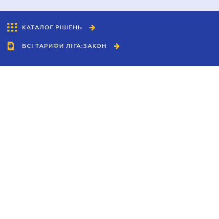
КАТАЛОГ РІШЕНЬ
ВСІ ТАРИФИ ЛІГА:ЗАКОН
Співробітництво
Агенти
Дилери
Політика конфіденційності
Умови використання сайту
Реклама
Блог
Новини компанії
Керівництва
Каталоги компаній