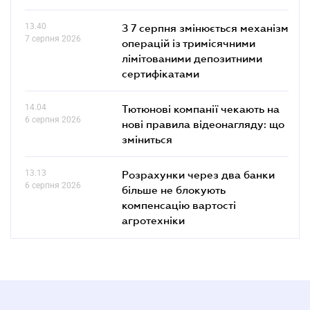
13.40
З 7 серпня змінюється механізм
7 серпня 2026
операцій із тримісячними
лімітованими депозитними
сертифікатами
14.04
Тютюнові компанії чекають на
6 серпня 2026
нові правила відеонагляду: що
зміниться
13.13
Розрахунки через два банки
6 серпня 2026
більше не блокують
компенсацію вартості
агротехніки