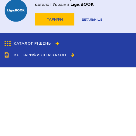
каталог України
Liga:BOOK
ТАРИФИ
ДЕТАЛЬНІШЕ
КАТАЛОГ РІШЕНЬ
ВСІ ТАРИФИ ЛІГА:ЗАКОН
Співробітництво
Агенти
Дилери
Політика конфіденційності
Умови використання сайту
Реклама
Блог