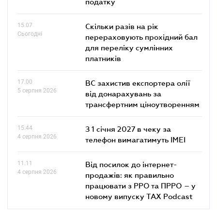
податку
15.07
Скільки разів на рік
Сьогодні
перераховують прохідний бал
для переліку сумлінних
платників
17.00
ВС захистив експортера олії
5 серпня 2026
від донарахувань за
трансфертним ціноутворенням
15.44
З 1 січня 2027 в чеку за
4 серпня 2026
телефон вимагатимуть IMEI
11.11
Від посилок до інтернет-
4 серпня 2026
продажів: як правильно
працювати з РРО та ПРРО – у
новому випуску TAX Podcast