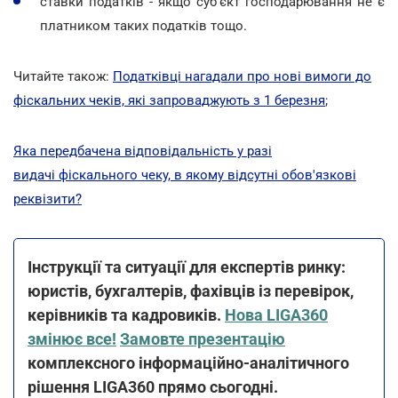
ставки податків - якщо суб'єкт господарювання не є
платником таких податків тощо.
Читайте також:
Податківці нагадали про нові вимоги до
фіскальних чеків, які запроваджують з 1 березня
;
Яка передбачена відповідальність у разі
видачі фіскального чеку, в якому відсутні обов'язкові
реквізити?
Інструкції та ситуації для експертів ринку:
юристів, бухгалтерів, фахівців із перевірок,
керівників та кадровиків.
Нова LIGA360
змінює все!
Замовте презентацію
комплексного інформаційно-аналітичного
рішення LIGA360 прямо сьогодні.