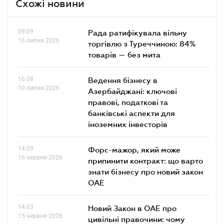
Схожі новини
09.09
Рада ратифікувала вільну
16 липня 2026
торгівлю з Туреччиною: 84%
товарів — без мита
16.08
Ведення бізнесу в
10 липня 2026
Азербайджані: ключові
правові, податкові та
банківські аcпекти для
іноземних інвесторів
14.09
Форс-мажор, який може
16 червня 2026
припинити контракт: що варто
знати бізнесу про новий закон
ОАЕ
14.03
Новий Закон в ОАЕ про
15 червня 2026
цивільні правочини: чому