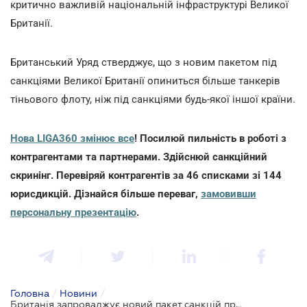
критично важливій національній інфраструктурі Великої
Британії.
Британський Уряд стверджує, що з новим пакетом під
санкціями Великої Британії опиниться більше танкерів
тіньового флоту, ніж під санкціями будь-якої іншої країни.
Нова LIGA360 змінює все
! Посилюй пильність в роботі з
контрагентами та партнерами. Здійснюй санкційний
скринінг. Перевіряй контрагентів за 46 списками зі 144
юрисдикцій. Дізнайся більше переваг,
замовивши
персональну презентацію
.
Головна
/
Новини
/
Британія запроваджує новий пакет санкцій проти тіньового флоту росії