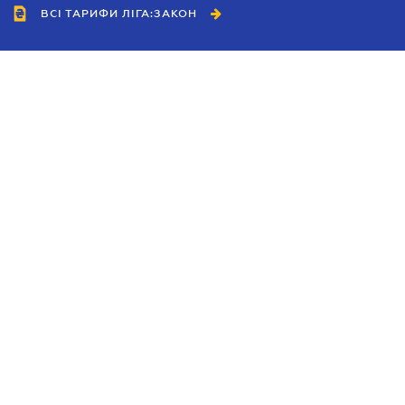
ВСІ ТАРИФИ ЛІГА:ЗАКОН
Співробітництво
Агенти
Дилери
Політика конфіденційності
Умови використання сайту
Реклама
Блог
Новини компанії
Керівництва
Каталоги компаній
Теми в центрі уваги
Підтримка та контакти