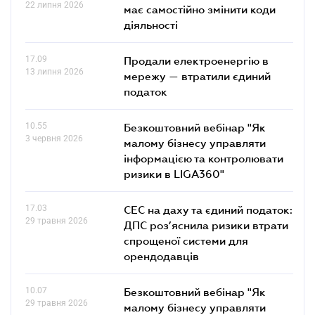
22 липня 2026
має самостійно змінити коди
діяльності
17.09
Продали електроенергію в
13 липня 2026
мережу — втратили єдиний
податок
10.55
Безкоштовний вебінар "Як
3 червня 2026
малому бізнесу управляти
інформацією та контролювати
ризики в LIGA360"
17.03
СЕС на даху та єдиний податок:
29 травня 2026
ДПС роз’яснила ризики втрати
спрощеної системи для
орендодавців
10.07
Безкоштовний вебінар "Як
29 травня 2026
малому бізнесу управляти