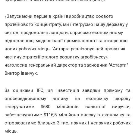
«Запускаючи перше в країні виробництво соєвого
протеїнового концентрату, ми інтегруємо нашу державу у
світові продовольчі ланцюги, сприяємо економічному
відновленню, модернізації промисловості та створенню
нових робочих місць. "Астарта реалізовує цей проєкт як
частину стратегії сталого розвитку агробізнесу», -
наголосив генеральний директор та засновник "Астарти"
Виктор Іванчук.
За оцінками IFC, ця інвестиція завдяки прямому та
опосередкованому впливу на економіку щороку
генеруватиме $680 мільйонів валютної виручки,
забезпечуватиме $116,5 мільйона внеску в економіку та
створюватиме близько 3 тис. прямих і непрямих робочих
місць.