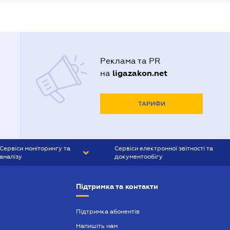
Реклама та PR
ligazakon.net
на
ТАРИФИ
Сервіси моніторингу та
Сервіси електронної звітності та
аналізу
документообігу
CONTR AGENT
Liga:REPORT
Підтримка та контакти
SMS-МАЯК
VERDICTUM
Підтримка абонентів
Напишіть нам
SEMANTRUM