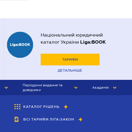
Національний юридичний
Liga:BOOK
каталог України
ТАРИФИ
ДЕТАЛЬНІШЕ
Періодичні видання та
Академія
довідники
ЮРИСТ&ЗАКОН
АКАДЕМІЯ ЛІГА:ЗАКОН
КАТАЛОГ РІШЕНЬ
БУХГАЛТЕР&ЗАКОН
ВСІ ТАРИФИ ЛІГА:ЗАКОН
ВІСНИК МСФЗ
ІНТЕРБУХ