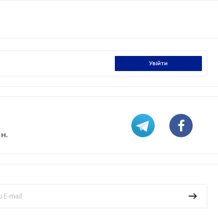
увійти
н.