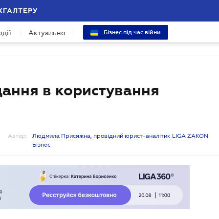
ХГАЛТЕРУ
одії
Актуально
Бізнес під час війни
дання в користування
Автор:
Людмила Присяжна, провідний юрист-аналітик LIGA ZAKON
Бізнес