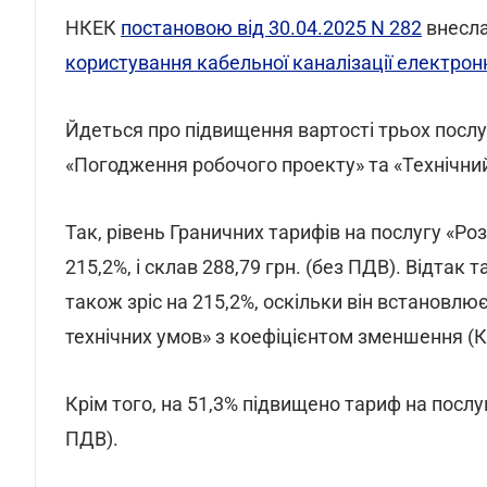
НКЕК
постановою від 30.04.2025 N 282
внесла
користування кабельної каналізації електро
Йдеться про підвищення вартості трьох послуг
«Погодження робочого проекту» та «Технічний
Так, рівень Граничних тарифів на послугу «Ро
215,2%, і склав 288,79 грн. (без ПДВ). Відта
також зріс на 215,2%, оскільки він встановл
технічних умов» з коефіцієнтом зменшення (Кзм
Крім того, на 51,3% підвищено тариф на послуг
ПДВ).