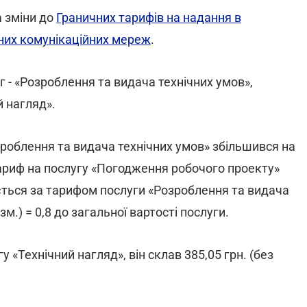
 зміни до
Граничних тарифів на надання в
нних комунікаційних мереж
.
 - «Розроблення та видача технічних умов»,
 нагляд».
зроблення та видача технічних умов» збільшився на
к тариф на послугу «Погодження робочого проекту»
юється за тарифом послуги «Розроблення та видача
.) = 0,8 до загальної вартості послуги.
у «Технічний нагляд», він склав 385,05 грн. (без