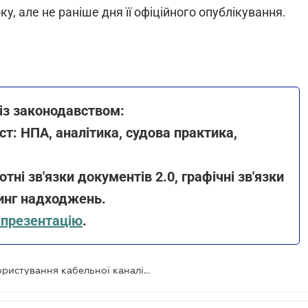
у, але не раніше дня її офіційного опублікування.
 із законодавством:
ст: НПА, аналітика, судова практика,
отні зв'язки документів 2.0, графічні зв'язки
ринг надходжень.
презентацію
.
Збільшено тарифи на надання в користування кабельної каналізації