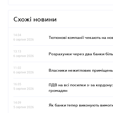
Схожі новини
14.04
Тютюнові компанії чекають на но
6 серпня 2026
13.13
Розрахунки через два банки біль
6 серпня 2026
11.02
Власники нежитлових приміщень 
6 серпня 2026
16.05
ПДВ на всі посилки з-за кордону:
5 серпня 2026
громадян
14.09
Як банки тепер виконують вимоги
5 серпня 2026