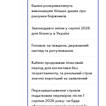
Банки розкриватимуть
виконавцям більше даних про
рахунки боржників
Законодавчі зміни у серпні 2026
для бізнесу в Україні
Головне за тиждень: державний
нагляд та регулювання
Кабмін продовжив пільговий
період для косметики без
техрегламенту, та реальний строк
значно коротший за заявлений
Перезавантаження строків
податкових перевірок після 1
серпня 2026 року: чи буде
обчислення строків давності "з