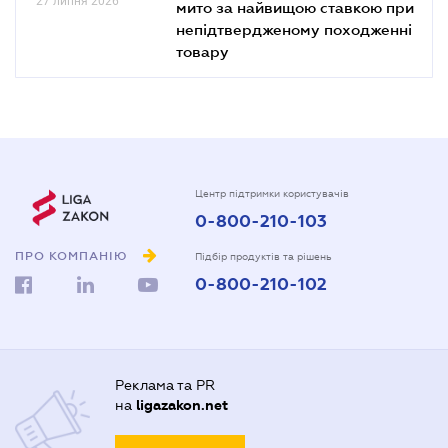
27 липня 2026
мито за найвищою ставкою при
непідтвердженому походженні
товару
Центр підтримки користувачів
0-800-210-103
ПРО КОМПАНІЮ
Підбір продуктів та рішень
0-800-210-102
Реклама та PR
на
ligazakon.net