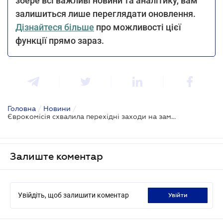
збере всі важливі новини та аналітику, вам
залишиться лише переглядати оновлення.
Дізнайтеся більше
про можливості цієї
функції прямо зараз.
Головна
/
Новини
/
Єврокомісія схвалила перехідні заходи на заміну "торговельному безвізу" з Україною
Залиште коментар
Увійдіть, щоб залишити коментар
увійти