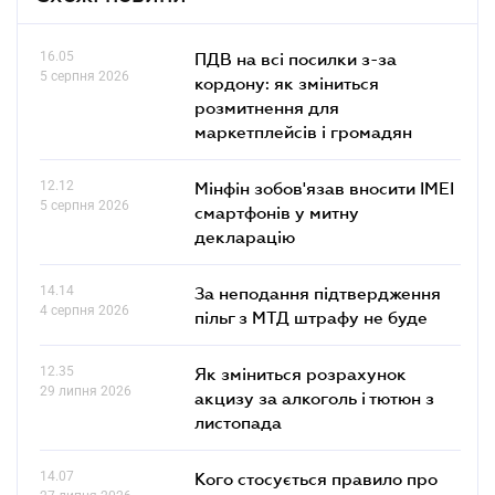
16.05
ПДВ на всі посилки з-за
5 серпня 2026
кордону: як зміниться
розмитнення для
маркетплейсів і громадян
12.12
Мінфін зобов'язав вносити IMEI
5 серпня 2026
смартфонів у митну
декларацію
14.14
За неподання підтвердження
4 серпня 2026
пільг з МТД штрафу не буде
12.35
Як зміниться розрахунок
29 липня 2026
акцизу за алкоголь і тютюн з
листопада
14.07
Кого стосується правило про