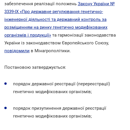
забезпечення реалізації положень
Закону України №
3339-IX «Про державне регулювання генетично-
інженерної діяльності та державний контроль за
розміщенням на ринку генетично модифікованих
організмів i продукції»
та гармонізації законодавства
України із законодавством Європейського Союзу,
повідомили
в Мінагрополітики.
Постановою затверджується:
порядок державної реєстрації (перереєстрації)
генетично модифікованих організмів;
порядок призупинення державної реєстрації
генетично модифікованих організмів;