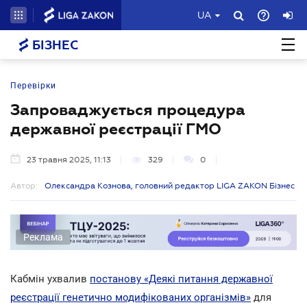
UA
БІЗНЕС
Перевірки
Запроваджується процедура
державної реєстрації ГМО
23 травня 2025, 11:13
329
0
Автор:
Олександра Кознова, головний редактор LIGA ZAKON Бізнес
Реклама
Кабмін ухвалив
постанову «Деякі питання державної
реєстрації генетично модифікованих організмів»
для