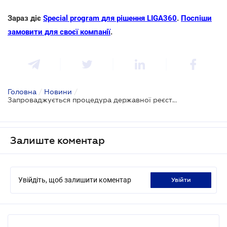
Зараз діє
Special program для рішення LIGA360
.
Поспіши
замовити для своєї компанії
.
Головна
/
Новини
/
Запроваджується процедура державної реєстрації ГМО
Залиште коментар
Увійдіть, щоб залишити коментар
увійти