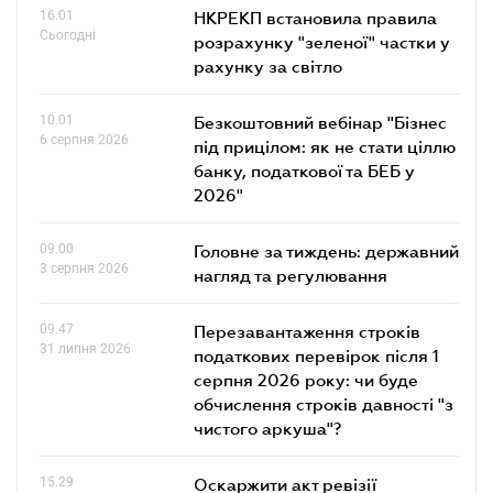
16.01
НКРЕКП встановила правила
Сьогодні
розрахунку "зеленої" частки у
рахунку за світло
10.01
Безкоштовний вебінар "Бізнес
6 серпня 2026
під прицілом: як не стати ціллю
банку, податкової та БЕБ у
2026"
09.00
Головне за тиждень: державний
3 серпня 2026
нагляд та регулювання
09.47
Перезавантаження строків
31 липня 2026
податкових перевірок після 1
серпня 2026 року: чи буде
обчислення строків давності "з
чистого аркуша"?
15.29
Оскаржити акт ревізії