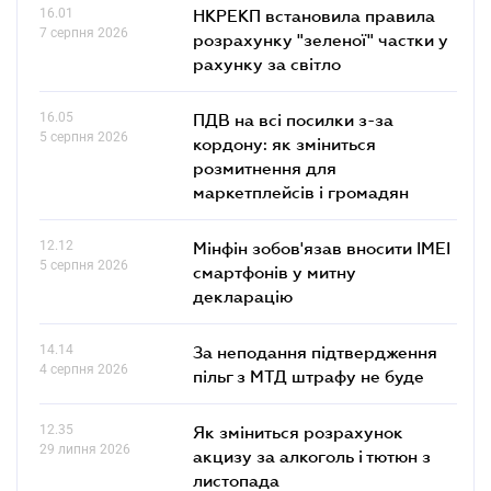
16.01
НКРЕКП встановила правила
7 серпня 2026
розрахунку "зеленої" частки у
рахунку за світло
16.05
ПДВ на всі посилки з-за
5 серпня 2026
кордону: як зміниться
розмитнення для
маркетплейсів і громадян
12.12
Мінфін зобов'язав вносити IMEI
5 серпня 2026
смартфонів у митну
декларацію
14.14
За неподання підтвердження
4 серпня 2026
пільг з МТД штрафу не буде
12.35
Як зміниться розрахунок
29 липня 2026
акцизу за алкоголь і тютюн з
листопада