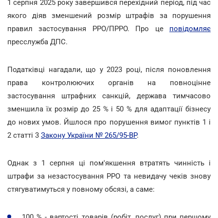
1 серпня 2025 року завершився перехідний період, під час
якого діяв зменшений розмір штрафів за порушення
правил застосування РРО/ПРРО. Про це
повідомляє
пресслужба ДПС.
Податківці нагадали, що у 2023 році, після поновлення
права контролюючих органів на повноцінне
застосування штрафних санкцій, держава тимчасово
зменшила їх розмір до 25 % і 50 % для адаптації бізнесу
до нових умов. Йшлося про порушення вимог пунктів 1 і
2 статті 3
Закону України № 265/95-ВР
.
Однак з 1 серпня ці пом'якшення втратять чинність і
штрафи за незастосування РРО та невидачу чеків знову
стягуватимуться у повному обсязі, а саме:
100 % - вартості товарів (робіт, послуг) при першому