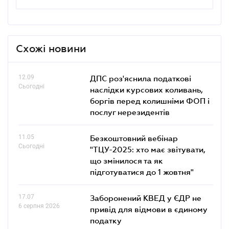
Схожі новини
12.09
ДПС роз'яснила податкові
Сьогодні
наслідки курсових коливань,
боргів перед колишніми ФОП і
послуг нерезидентів
11.05
Безкоштовний вебінар
Сьогодні
"ТЦУ-2025: хто має звітувати,
що змінилося та як
підготуватися до 1 жовтня"
17.07
Заборонений КВЕД у ЄДР не
6 серпня 2026
привід для відмови в єдиному
податку