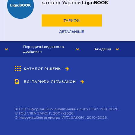
Liga:BOOK
каталог України
ТАРИФИ
ДЕТАЛЬНІШЕ
Періодичні видання та
Академія
довідники
ЮРИСТ&ЗАКОН
АКАДЕМІЯ ЛІГА:ЗАКОН
КАТАЛОГ РІШЕНЬ
БУХГАЛТЕР&ЗАКОН
ВСІ ТАРИФИ ЛІГА:ЗАКОН
ВІСНИК МСФЗ
ІНТЕРБУХ
ОСОБИСТИЙ ЕКСПЕРТ
©
ТОВ "інформаційно-аналітичний центр ЛІГА", 1991-2026.
©
ТОВ "ЛІГА ЗАКОН", 2007-2026.
©
Інформаційне агенство "ЛІГА:ЗАКОН", 2010-2026.