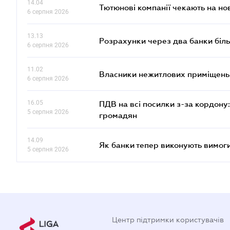
14.04
Тютюнові компанії чекають на но
6 серпня 2026
13.13
Розрахунки через два банки біль
6 серпня 2026
11.02
Власники нежитлових приміщень 
6 серпня 2026
16.05
ПДВ на всі посилки з-за кордону:
5 серпня 2026
громадян
14.09
Як банки тепер виконують вимоги
5 серпня 2026
Центр підтримки користувачів