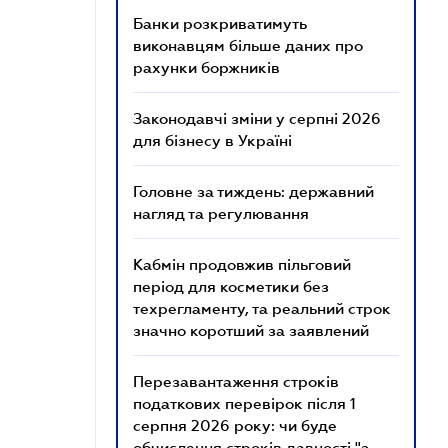
Банки розкриватимуть
виконавцям більше даних про
рахунки боржників
Законодавчі зміни у серпні 2026
для бізнесу в Україні
Головне за тиждень: державний
нагляд та регулювання
Кабмін продовжив пільговий
період для косметики без
техрегламенту, та реальний строк
значно коротший за заявлений
Перезавантаження строків
податкових перевірок після 1
серпня 2026 року: чи буде
обчислення строків давності "з