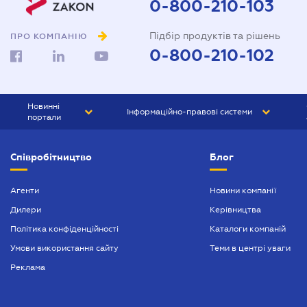
0-800-210-103
Підбір продуктів та рішень
ПРО КОМПАНІЮ
0-800-210-102
Новинні
Інформаційно-правові системи
портали
ЮРЛІГА
Право України
Співробітництво
Блог
БІЗНЕС
ГРАНД
БУХГАЛТЕР.ua
ПРАЙМ
Агенти
Новини компанії
Дилери
Керівництва
БУХГАЛТЕР ПРОФ
Політика конфіденційності
Каталоги компаній
ЮРИСТ ПРОФ
Умови використання сайту
Теми в центрі уваги
ЮРИСТ
Реклама
ПІДПРИЄМЕЦЬ