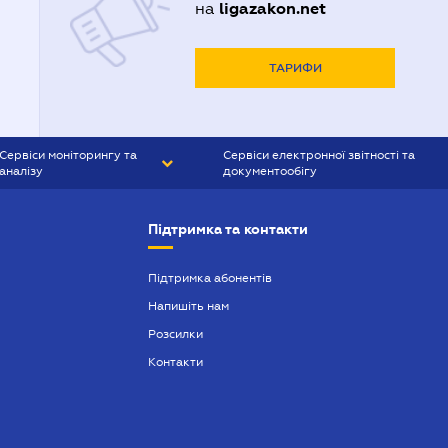
ligazakon.net
на
ТАРИФИ
Сервіси моніторингу та
Сервіси електронної звітності та
аналізу
документообігу
CONTR AGENT
Liga:REPORT
Підтримка та контакти
SMS-МАЯК
VERDICTUM
Підтримка абонентів
Напишіть нам
SEMANTRUM
Розсилки
SMS-МАЯК ІПОТЕКА
Контакти