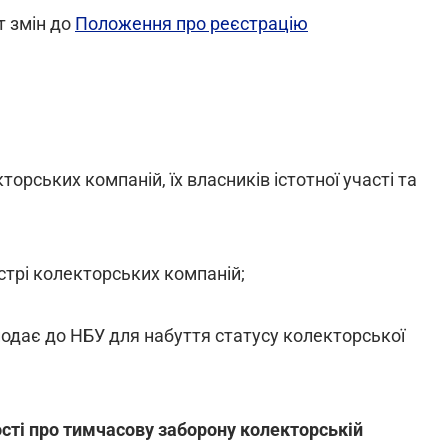
т змін до
Положення про реєстрацію
торських компаній, їх власників істотної участі та
стрі колекторських компаній;
подає до НБУ для набуття статусу колекторської
сті про тимчасову заборону колекторській