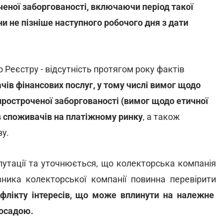
еної заборгованості, включаючи період такої
ни не пізніше наступного робочого дня з дати
Реєстру - відсутність протягом року фактів
ів фінансових послуг, у тому числі вимог щодо
простроченої заборгованості (вимог щодо етичної
в споживачів на платіжному ринку
, а також
ву.
путації та уточнюється, що колекторська компанія
ника колекторської компанії повинна перевірити
нфлікту інтересів, що може вплинути на належне
посадою.