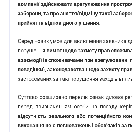
компанії здійснювати врегулювання простроч
заборони, та про зняття/відміну такої заборо
прийняття відповідного рішення.
Серед нових умов для включення заявника до 
порушення
вимог щодо захисту прав споживач
взаємодії із споживачами при врегулюванні 
поведінки), законодавства щодо захисту пра
застосованих за такі порушення заходів впли
Суттєво розширено перелік ознак ділової ре
перед призначенням особи на посаду керів
відсутність реального або потенційного ко
виконання нею повноважень і обов'язків за 