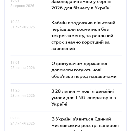
10.01
Законодавчі зміни у серпні
3 серпня 2026
2026 для бізнесу в Україні
10.38
Кабмін продовжив пільговий
31 липня 2026
період для косметики без
техрегламенту, та реальний
строк значно коротший за
заявлений
17.01
Отримувачам державної
28 липня 2026
допомоги готують нові
обов'язки перед надавачами
11.25
З 28 липня — нові ліцензійні
28 липня 2026
умови для LNG-операторів в
Україні
09.08
В Україні з'явиться Єдиний
24 липня 2026
мисливський реєстр: паперові