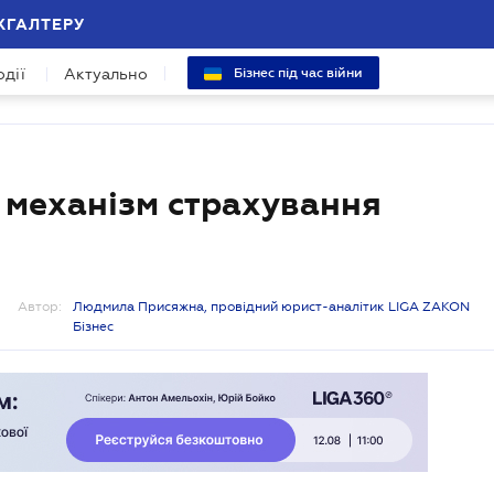
ХГАЛТЕРУ
одії
Актуально
Бізнес під час війни
й механізм страхування
Автор:
Людмила Присяжна, провідний юрист-аналітик LIGA ZAKON
Бізнес