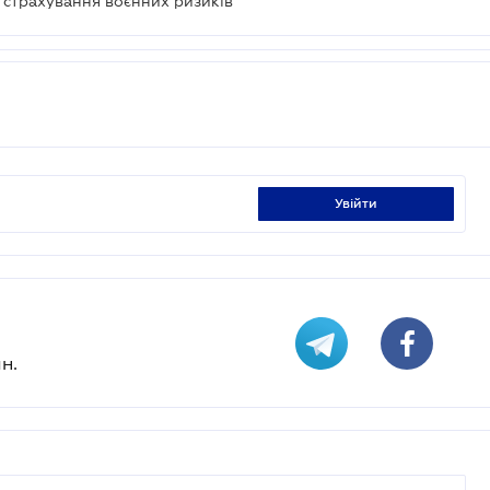
м страхування воєнних ризиків
увійти
н.