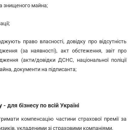
а знищеного майна;
ції;
джують право власності, довідку про відсутність
дження (за наявності), акт обстеження, звіт про
дження (акти/довідки ДСНС, національної поліції
майна, документи на підписанта;
- для бізнесу по всій Україні
римати компенсацію частини страхової премії за
изиків, укладеними зі страховими компаніями.