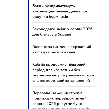
Банки розкриватимуть
виконавцям більше даних про
рахунки боржників
Законодавчі зміни у серпні 2026
для бізнесу в Україні
Головне за тиждень: державний
нагляд та регулювання
Кабмін продовжив пільговий
період для косметики без
техрегламенту, та реальний строк
значно коротший за заявлений
Перезавантаження строків
податкових перевірок після 1
серпня 2026 року: чи буде
обчислення строків давності "з