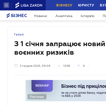
БІЗНЕСУ
ЮРИСТУ
БУ
БІЗНЕС
Новини
Аналітика
Інтерв'ю
П
Галузі
З 1 січня запрацює нови
воєнних ризиків
5 грудня 2025, 09:09
1058
0
Реклама