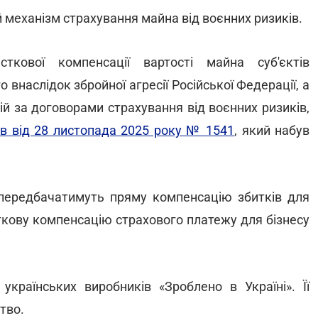
ий механізм страхування майна від воєнних ризиків.
кової компенсації вартості майна суб'єктів
наслідок збройної агресії Російської Федерації, а
ій за договорами страхування від воєнних ризиків,
ів від 28 листопада 2025 року № 1541
, який набув
 передбачатимуть пряму компенсацію збитків для
ткову компенсацію страхового платежу для бізнесу
країнських виробників «Зроблено в Україні». Її
тво.