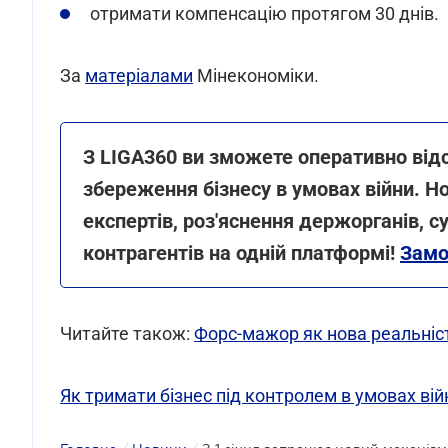
отримати компенсацію протягом 30 днів.
За
матеріалами
Мінекономіки.
З LIGA360 ви зможете оперативно від
збереження бізнесу в умовах війни. Н
експертів, роз'яснення держорганів, с
контрагентів на одній платформі!
Замо
Читайте також:
Форс-мажор як нова реальніст
Як тримати бізнес під контролем в умовах вій