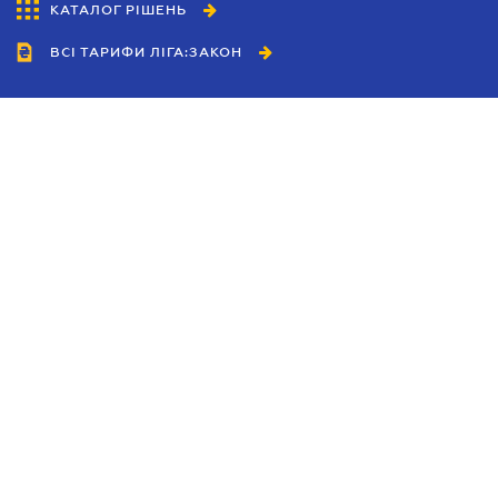
КАТАЛОГ РІШЕНЬ
ВСІ ТАРИФИ ЛІГА:ЗАКОН
Співробітництво
Агенти
Дилери
Політика конфіденційності
Умови використання сайту
Реклама
Блог
Новини компанії
Керівництва
Каталоги компаній
Теми в центрі уваги