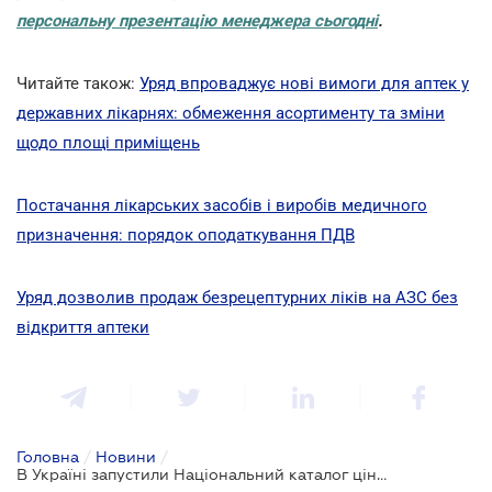
персональну презентацію менеджера сьогодні
.
Читайте також:
Уряд впроваджує нові вимоги для аптек у
державних лікарнях: обмеження асортименту та зміни
щодо площі приміщень
Постачання лікарських засобів і виробів медичного
призначення: порядок оподаткування ПДВ
Уряд дозволив продаж безрецептурних ліків на АЗС без
відкриття аптеки
Головна
/
Новини
/
В Україні запустили Національний каталог цін на ліки