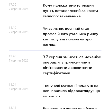
17.05
Кому належатиме тепловий
7 серпня 2026
пункт, встановлений за кошти
теплопостачальника
15.10
Чи звільняє воєнний стан
7 серпня 2026
професійного учасника ринку
капіталу від положень про
нагляд
13.40
З 7 серпня змінюється механізм
7 серпня 2026
операцій із тримісячними
лімітованими депозитними
сертифікатами
14.04
Тютюнові компанії чекають на
6 серпня 2026
нові правила відеонагляду: що
зміниться
13.13
Розрахунки через два банки