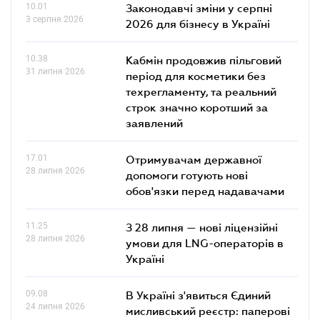
10.01
Законодавчі зміни у серпні
3 серпня 2026
2026 для бізнесу в Україні
10.38
Кабмін продовжив пільговий
31 липня 2026
період для косметики без
техрегламенту, та реальний
строк значно коротший за
заявлений
17.01
Отримувачам державної
28 липня 2026
допомоги готують нові
обов'язки перед надавачами
11.25
З 28 липня — нові ліцензійні
28 липня 2026
умови для LNG-операторів в
Україні
09.08
В Україні з'явиться Єдиний
24 липня 2026
мисливський реєстр: паперові