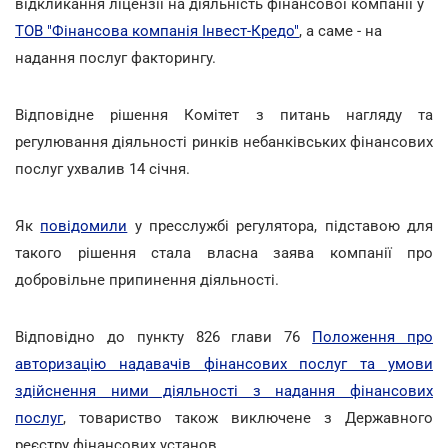
відкликання ліцензії на діяльність фінансової компанії у
ТОВ "Фінансова компанія Інвест-Кредо"
, а саме - на
надання послуг факторингу.
Відповідне рішення Комітет з питань нагляду та
регулювання діяльності ринків небанківських фінансових
послуг ухвалив 14 січня.
Як
повідомили
у пресслужбі регулятора, підставою для
такого рішення стала власна заява компанії про
добровільне припинення діяльності.
Відповідно до пункту 826 глави 76
Положення про
авторизацію надавачів фінансових послуг та умови
здійснення ними діяльності з надання фінансових
послуг
, товариство також виключене з Державного
реєстру фінансових установ.