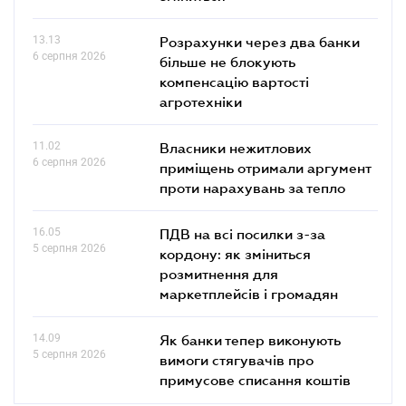
13.13
Розрахунки через два банки
6 серпня 2026
більше не блокують
компенсацію вартості
агротехніки
11.02
Власники нежитлових
6 серпня 2026
приміщень отримали аргумент
проти нарахувань за тепло
16.05
ПДВ на всі посилки з-за
5 серпня 2026
кордону: як зміниться
розмитнення для
маркетплейсів і громадян
14.09
Як банки тепер виконують
5 серпня 2026
вимоги стягувачів про
примусове списання коштів