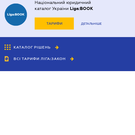
Національний юридичний
каталог України
Liga:BOOK
ТАРИФИ
ДЕТАЛЬНІШЕ
КАТАЛОГ РІШЕНЬ
ВСІ ТАРИФИ ЛІГА:ЗАКОН
Співробітництво
Агенти
Дилери
Політика конфіденційності
Умови використання сайту
Реклама
Блог