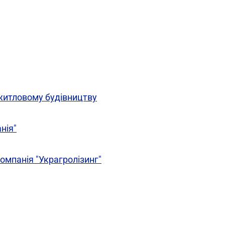
итловому будівництву
нія"
омпанія "Украгролізинг"