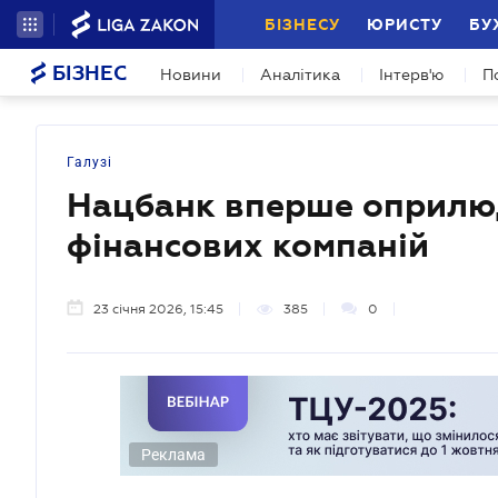
БІЗНЕСУ
ЮРИСТУ
БУ
БІЗНЕС
Новини
Аналітика
Інтерв'ю
П
Галузі
Нацбанк вперше оприлю
фінансових компаній
23 січня 2026, 15:45
385
0
Реклама