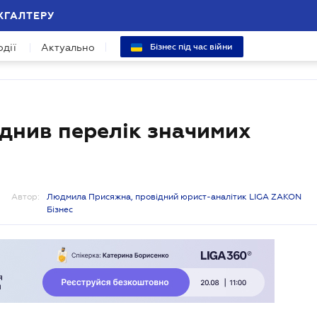
ХГАЛТЕРУ
одії
Актуально
Бізнес під час війни
днив перелік значимих
Автор:
Людмила Присяжна, провідний юрист-аналітик LIGA ZAKON
Бізнес