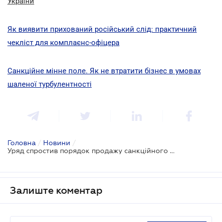
України
Як виявити прихований російський слід: практичний
чекліст для комплаєнс-офіцера
Санкційне мінне поле. Як не втратити бізнес в умовах
шаленої турбулентності
Головна
/
Новини
/
Уряд спростив порядок продажу санкційного майна
Залиште коментар