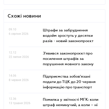
Схожі новини
09.10
Штрафи за забруднення
6 серпня 2026
водойм зростуть у десятки
разів - новий законопроєкт
12.12
З'явився законопроєкт про
22 липня 2026
посилення штрафів за
порушення мовного закону
14.06
Підприємства зобов'язані
8 червня 2026
подати до ТЦК до 20 червня
інформацію про транспорт
12.36
Помилка у звітності МГК: коли
13 травня 2026
штраф неминучий, а коли – ні