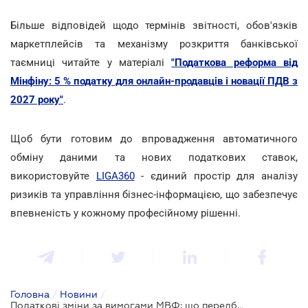
Більше відповідей щодо термінів звітності, обов'язків
маркетплейсів та механізму розкриття банківської
таємниці читайте у матеріалі
"Податкова реформа від
Мінфіну: 5 % податку для онлайн-продавців і новації ПДВ з
2027 року"
.
Щоб бути готовим до впровадження автоматичного
обміну даними та нових податкових ставок,
використовуйте
LIGA360
- єдиний простір для аналізу
ризиків та управління бізнес-інформацією, що забезпечує
впевненість у кожному професійному рішенні.
Головна
/
Новини
/
Податкові зміни за вимогами МВФ: що передбачає новий законопроєкт