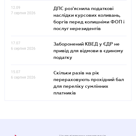
12.09
ДПС роз'яснила податкові
7 серпня 2026
наслідки курсових коливань,
боргів перед колишніми ФОП і
послуг нерезидентів
17.07
Заборонений КВЕД у ЄДР не
6 серпня 2026
привід для відмови в єдиному
податку
15.07
Скільки разів на рік
6 серпня 2026
перераховують прохідний бал
для переліку сумлінних
платників
Центр підтримки користувачів