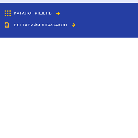
КАТАЛОГ РІШЕНЬ
ВСІ ТАРИФИ ЛІГА:ЗАКОН
Співробітництво
Агенти
Дилери
Політика конфіденційності
Умови використання сайту
Реклама
Блог
Новини компанії
Керівництва
Каталоги компаній