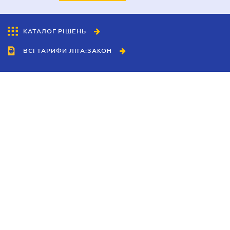
КАТАЛОГ РІШЕНЬ
ВСІ ТАРИФИ ЛІГА:ЗАКОН
Співробітництво
Агенти
Дилери
Політика конфіденційності
Умови використання сайту
Реклама
Блог
Новини компанії
Керівництва
Каталоги компаній