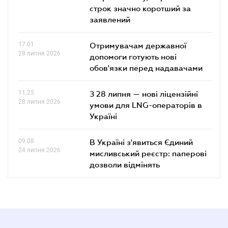
строк значно коротший за
заявлений
17.01
Отримувачам державної
28 липня 2026
допомоги готують нові
обов'язки перед надавачами
11.25
З 28 липня — нові ліцензійні
28 липня 2026
умови для LNG-операторів в
Україні
09.08
В Україні з'явиться Єдиний
24 липня 2026
мисливський реєстр: паперові
дозволи відмінять