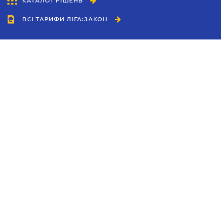
КАТАЛОГ РІШЕНЬ
ВСІ ТАРИФИ ЛІГА:ЗАКОН
Співробітництво
Агенти
Дилери
Політика конфіденційності
Умови використання сайту
Реклама
Блог
Новини компанії
Керівництва
Каталоги компаній
Теми в центрі уваги