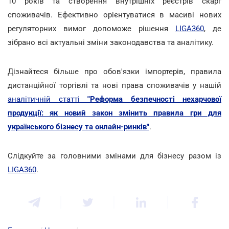
10 років та створення внутрішніх реєстрів скарг
споживачів. Ефективно орієнтуватися в масиві нових
регуляторних вимог допоможе рішення
LIGA360
, де
зібрано всі актуальні зміни законодавства та аналітику.
Дізнайтеся більше про обов'язки імпортерів, правила
дистанційної торгівлі та нові права споживачів у нашій
аналітичній статті
"Реформа безпечності нехарчової
продукції: як новий закон змінить правила гри для
українського бізнесу та онлайн-ринків"
.
Слідкуйте за головними змінами для бізнесу разом із
LIGA360
.