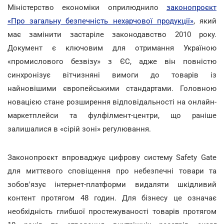
Міністерство економіки оприлюднило
законопроєкт
«Про загальну безпечність нехарчової продукції»
, який
має замінити застаріле законодавство 2010 року.
Документ є ключовим для отримання Україною
«промислового безвізу» з ЄС, адже він повністю
синхронізує вітчизняні вимоги до товарів із
найновішими європейськими стандартами. Головною
новацією стане розширення відповідальності на онлайн-
маркетплейси та фулфілмент-центри, що раніше
залишалися в «сірій зоні» регулювання.
Законопроєкт впроваджує цифрову систему Safety Gate
для миттєвого сповіщення про небезпечні товари та
зобов'язує інтернет-платформи видаляти шкідливий
контент протягом 48 годин. Для бізнесу це означає
необхідність глибшої простежуваності товарів протягом