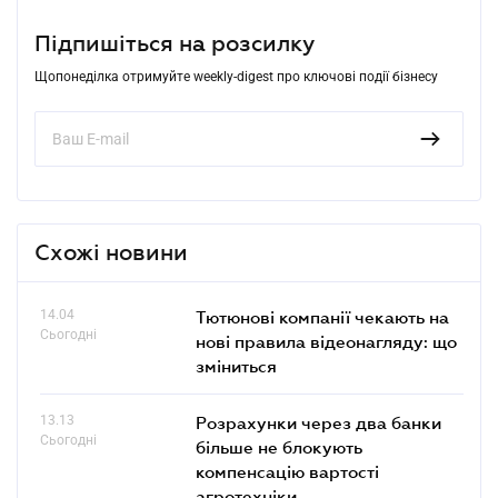
Підпишіться на розсилку
Щопонеділка отримуйте weekly-digest про ключові події бізнесу
Схожі новини
14.04
Тютюнові компанії чекають на
Сьогодні
нові правила відеонагляду: що
зміниться
13.13
Розрахунки через два банки
Сьогодні
більше не блокують
компенсацію вартості
агротехніки