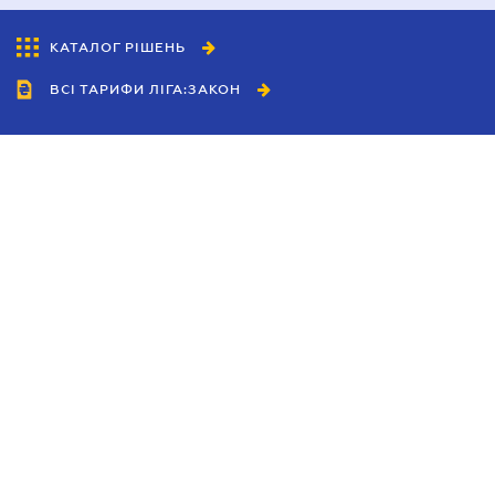
КАТАЛОГ РІШЕНЬ
ВСІ ТАРИФИ ЛІГА:ЗАКОН
Співробітництво
Агенти
Дилери
Політика конфіденційності
Умови використання сайту
Реклама
Блог
Новини компанії
Керівництва
Каталоги компаній