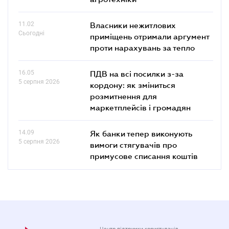
11.02
Власники нежитлових
Сьогодні
приміщень отримали аргумент
проти нарахувань за тепло
16.05
ПДВ на всі посилки з-за
5 серпня 2026
кордону: як зміниться
розмитнення для
маркетплейсів і громадян
14.09
Як банки тепер виконують
5 серпня 2026
вимоги стягувачів про
примусове списання коштів
Центр підтримки користувачів