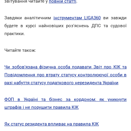
звітування читайте у
повній статті
.
Завдяки аналітичним
інструментам LIGA360
ви завжди
будете в курсі найновіших роз'яснень ДПС та судової
практики.
Читайте також:
Чи зобов'язана фізична особа подавати Звіт про КІК та
Повідомлення про втрату статусу контролюючої особи в
разі набуття статусу податкового нерезидента України
ФОП в Україні та бізнес за кордоном: як уникнути
штрафів і не порушити правила КІК
Як статус резидента впливає на правила КІК