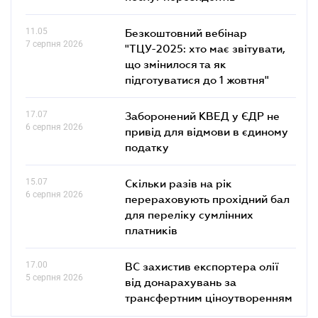
11.05
Безкоштовний вебінар
7 серпня 2026
"ТЦУ-2025: хто має звітувати,
що змінилося та як
підготуватися до 1 жовтня"
17.07
Заборонений КВЕД у ЄДР не
6 серпня 2026
привід для відмови в єдиному
податку
15.07
Скільки разів на рік
6 серпня 2026
перераховують прохідний бал
для переліку сумлінних
платників
17.00
ВС захистив експортера олії
5 серпня 2026
від донарахувань за
трансфертним ціноутворенням