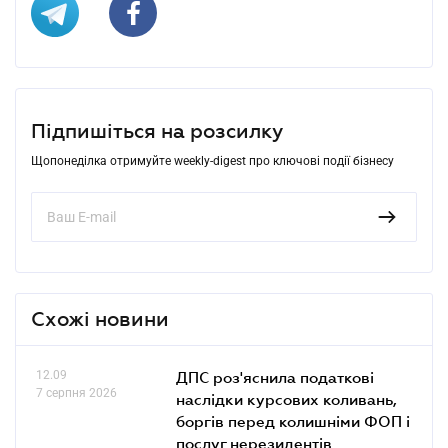
Підпишіться на розсилку
Щопонеділка отримуйте weekly-digest про ключові події бізнесу
Схожі новини
12.09
ДПС роз'яснила податкові
7 серпня 2026
наслідки курсових коливань,
боргів перед колишніми ФОП і
послуг нерезидентів