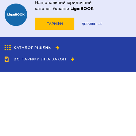
Національний юридичний
каталог України
Liga:BOOK
ТАРИФИ
ДЕТАЛЬНІШЕ
КАТАЛОГ РІШЕНЬ
ВСІ ТАРИФИ ЛІГА:ЗАКОН
Співробітництво
Агенти
Дилери
Політика конфіденційності
Умови використання сайту
Реклама
Блог