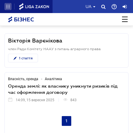
UA
БІЗНЕС
Вікторія Варєнікова
член Ради Комітету НААУ з питань аграрного права
1
стаття
•
Власність, оренда
Аналітика
Оренда землі: як власнику уникнути ризиків під
час оформлення договору
14:09, 15 вересня 2025
843
1