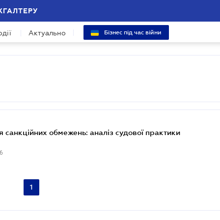
ХГАЛТЕРУ
одії
Актуально
Бізнес під час війни
я санкційних обмежень: аналіз судової практики
6
1