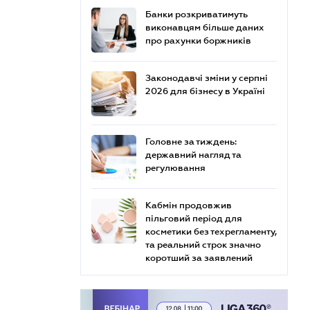
Банки розкриватимуть
виконавцям більше даних
про рахунки боржників
Законодавчі зміни у серпні
2026 для бізнесу в Україні
Головне за тиждень:
державний нагляд та
регулювання
Кабмін продовжив
пільговий період для
косметики без техрегламенту,
та реальний строк значно
коротший за заявлений