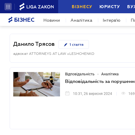
БІЗНЕСУ
ЮРИСТУ
БУ
БІЗНЕС
Новини
Аналітика
Інтерв'ю
П
Данило Трясов
1
стаття
адвокат ATTORNEYS AT LAW «LESHCHENKO
•
Відповідальність
Аналітика
Відповідальність за порушенн
10:31, 26 вересня 2024
169