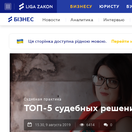
БИЗНЕСУ
ЮРИСТУ
Б
БІЗНЕС
Новости
Аналитика
Интервью
Ця сторінка доступна рідною мовою.
Перейти н
Судебная практика
ТОП-5 судебных решени
15.30, 9 августа 2019
6414
0