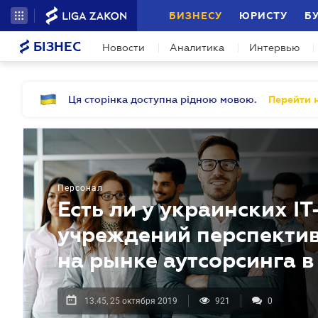
БИЗНЕСУ
ЮРИСТУ
Б
БІЗНЕС
Новости
Аналитика
Интервью
Ця сторінка доступна рідною мовою.
Перейти н
Персонал
Есть ли у украинских I
учреждений перспектив
на рынке аутсорсинга в
13.45, 25 октября 2019
921
0