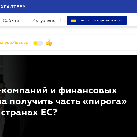
УХГАЛТЕРУ
События
Актуально
Бизнес во время войны
а українську
T-компаний и финансовых
а получить часть «пирога»
 странах ЕС?