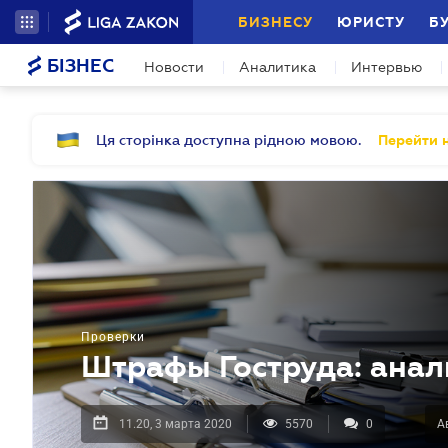
БИЗНЕСУ
ЮРИСТУ
Б
БІЗНЕС
Новости
Аналитика
Интервью
Ця сторінка доступна рідною мовою.
Перейти н
Проверки
Штрафы Гоструда: анал
11.20, 3 марта 2020
5570
0
А