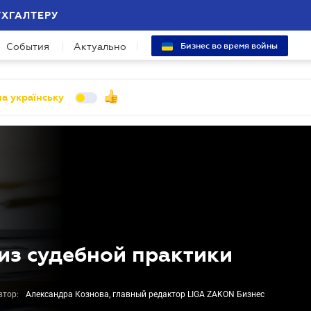
УХГАЛТЕРУ
События
Актуально
Бизнес во время войны
а українську
из судебной практики
втор:
Александра Кознова, главный редактор LIGA ZAKON Бизнес