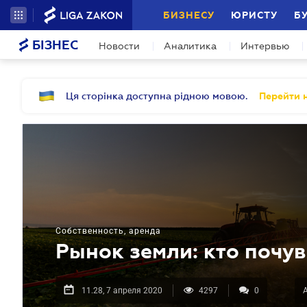
БИЗНЕСУ
ЮРИСТУ
Б
БІЗНЕС
Новости
Аналитика
Интервью
Ця сторінка доступна рідною мовою.
Перейти н
Собственность, аренда
Рынок земли: кто почув
11.28, 7 апреля 2020
4297
0