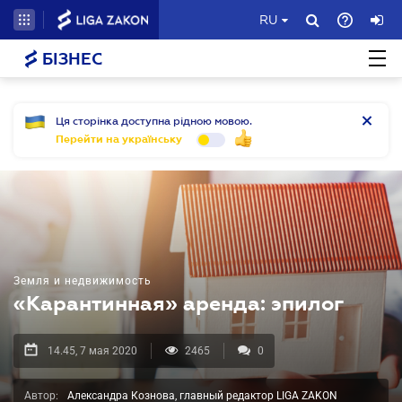
RU
БІЗНЕС
Ця сторінка доступна рідною мовою.
Перейти на українську
Земля и недвижимость
«Карантинная» аренда: эпилог
14.45, 7 мая 2020
2465
0
Автор:
Александра Кознова, главный редактор LIGA ZAKON