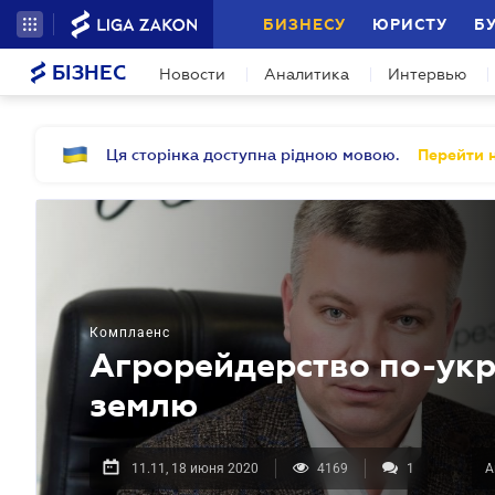
БИЗНЕСУ
ЮРИСТУ
Б
БІЗНЕС
Новости
Аналитика
Интервью
Ця сторінка доступна рідною мовою.
Перейти н
Комплаенс
Агрорейдерство по-укр
землю
11.11, 18 июня 2020
4169
1
А