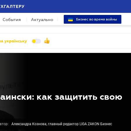
УХГАЛТЕРУ
События
Актуально
Бизнес во время войны
а українську
аински: как защитить свою
втор:
Александра Кознова, главный редактор LIGA ZAKON Бизнес