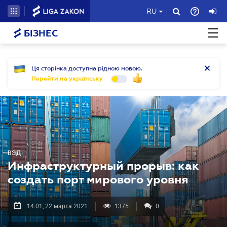
RU
БІЗНЕС
Ця сторінка доступна рідною мовою.
Перейти на українську
ВЭД
Инфраструктурный прорыв: как
создать порт мирового уровня
14.01, 22 марта 2021
1375
0