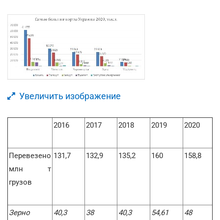
Увеличить изображение
2016
2017
2018
2019
2020
Перевезено
131,7
132,9
135,2
160
158,8
млн т
грузов
Зерно
40,3
38
40,3
54,61
48