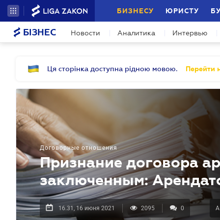
БИЗНЕСУ
ЮРИСТУ
Б
БІЗНЕС
Новости
Аналитика
Интервью
Ця сторінка доступна рідною мовою.
Перейти н
Договорные отношения
Признание договора ар
заключенным: Арендат
16.31, 16 июня 2021
2095
0
А