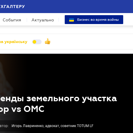
УХГАЛТЕРУ
События
Актуально
Бизнес во время войны
а українську
енды земельного участка
ор vs ОМС
втор:
Игорь Лавриненко, адвокат, советник TOTUM LF