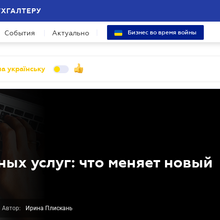
УХГАЛТЕРУ
События
Актуально
Бизнес во время войны
а українську
ых услуг: что меняет новый
Автор:
Ирина Плискань