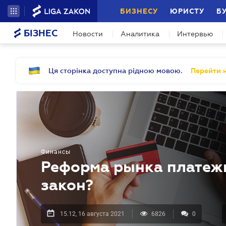
БИЗНЕСУ
ЮРИСТУ
Б
БІЗНЕС
Новости
Аналитика
Интервью
Ця сторінка доступна рідною мовою.
Перейти н
Финансы
Реформа рынка платежн
закон?
15.12, 16 августа 2021
6826
0