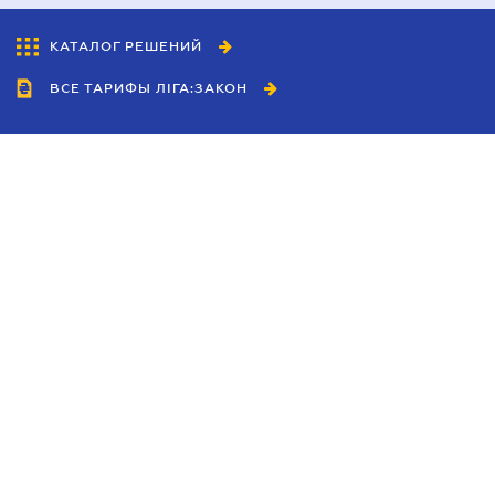
КАТАЛОГ РЕШЕНИЙ
ВСЕ ТАРИФЫ ЛІГА:ЗАКОН
Сотрудничество
Агенты
Дилеры
Политика
конфиденциальности
Условия использования
сайта
Реклама
Блог
Новости компании
Руководства