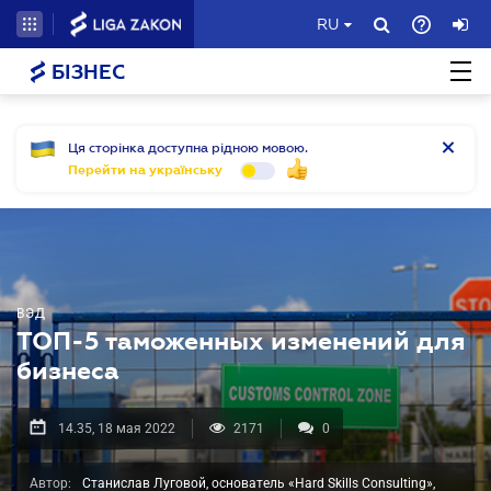
RU
БІЗНЕС
Ця сторінка доступна рідною мовою.
Перейти на українську
ВЭД
ТОП-5 таможенных изменений для
бизнеса
14.35, 18 мая 2022
2171
0
Автор:
Станислав Луговой, основатель «Hard Skills Consulting»,