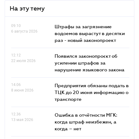
На эту тему
09.10
Штрафы за загрязнение
6 августа 2026
водоемов вырастут в десятки
раз - новый законопроект
12.12
Появился законопроєкт об
22 июля 2026
усилении штрафов за
нарушение языкового закона
14.06
Предприятия обязаны подать в
8 июня 2026
ТЦК до 20 июня информацию о
транспорте
12.36
Ошибка в отчётности МГК:
13 мая 2026
когда штраф неизбежен, а
когда – нет