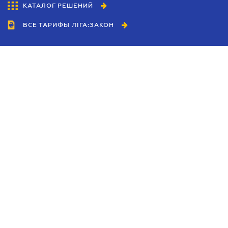
КАТАЛОГ РЕШЕНИЙ
ВСЕ ТАРИФЫ ЛІГА:ЗАКОН
Сотрудничество
Агенты
Дилеры
Политика
конфиденциальности
Условия использования
сайта
Реклама
Блог
Новости компании
Руководства
Каталоги компаний