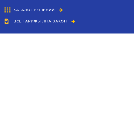
КАТАЛОГ РЕШЕНИЙ
ВСЕ ТАРИФЫ ЛІГА:ЗАКОН
Сотрудничество
Агенты
Дилеры
Политика
конфиденциальности
Условия использования
сайта
Реклама
Блог
Новости компании
Руководства
Каталоги компаний