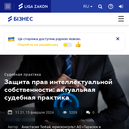
RU
БІЗНЕС
Ця сторінка доступна рідною мовою.
Перейти на українську
Судебная практика
Защита прав интеллектуальной
собственности: актуальная
судебная практика
11.21, 15 февраля 2024
5209
0
Автор:
Анастасия Тюбай, юрисконсульт АО «Тарасюк и