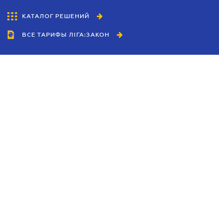
КАТАЛОГ РЕШЕНИЙ
ВСЕ ТАРИФЫ ЛІГА:ЗАКОН
Сотрудничество
Агенты
Дилеры
Политика
конфиденциальности
Условия использования
сайта
Реклама
Блог
Новости компании
Руководства
Каталоги компаний