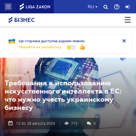
RU
БІЗНЕС
Ця сторінка доступна рідною мовою.
Перейти на українську
Проверки
Требования к использованию
искусственного интеллекта в ЕС:
что нужно учесть украинскому
бизнесу
12.30, 28 августа 2024
715
0