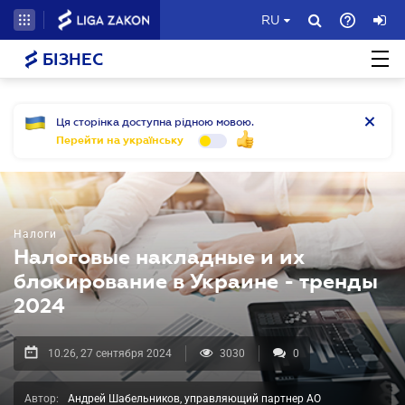
RU
БІЗНЕС
Ця сторінка доступна рідною мовою.
Перейти на українську
Налоги
Налоговые накладные и их
блокирование в Украине - тренды
2024
10.26, 27 сентября 2024
3030
0
Автор:
Андрей Шабельников, управляющий партнер АО