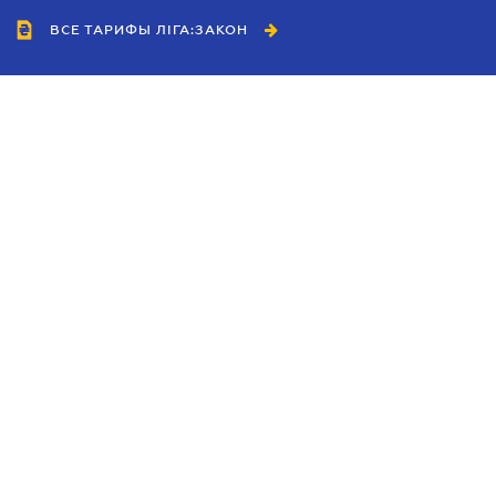
ВСЕ ТАРИФЫ ЛІГА:ЗАКОН
Сотрудничество
Агенты
Дилеры
Политика
конфиденциальности
Условия использования
сайта
Реклама
Блог
Новости компании
Руководства
Каталоги компаний
Темы в центре внимания