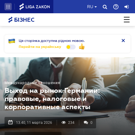
RU
БІЗНЕС
Ця сторінка доступна рідною мовою.
Перейти на українську
Международные отношения
Выход на рынок Германии:
правовые, налоговые и
корпоративные аспекты
13.40, 11 марта 2026
234
0