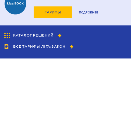
ТАРИФЫ
ПОДРОБНЕЕ
КАТАЛОГ РЕШЕНИЙ
ВСЕ ТАРИФЫ ЛІГА:ЗАКОН
Сотрудничество
Агенты
Дилеры
Политика
конфиденциальности
Условия использования
сайта
Реклама
Блог