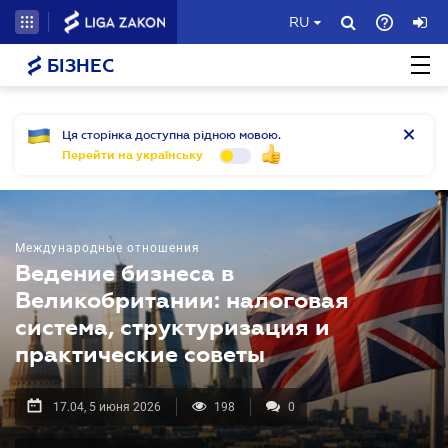
RU
БІЗНЕС
Ця сторінка доступна рідною мовою.
Перейти на українську
Международные отношения
Ведение бизнеса в
Великобритании: налоговая
система, структуризация и
практические советы
17.04, 5 июня 2026
198
0