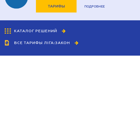
ТАРИФЫ
ПОДРОБНЕЕ
КАТАЛОГ РЕШЕНИЙ
ВСЕ ТАРИФЫ ЛІГА:ЗАКОН
Сотрудничество
Агенты
Дилеры
Политика
конфиденциальности
Условия использования
сайта
Реклама
Блог