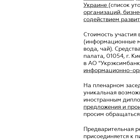
Украине
(список ут
организаций, бизне
содействием разви
Стоимость участия 
(информационные ма
вода, чай). Средст
палата, 01054, г. К
в АО "Укрэксимбанк
информационно-орг
На пленарном засед
уникальная возможн
иностранным дипло
предложения и про
просим обращаться
Предварительная ре
присоединяется к п