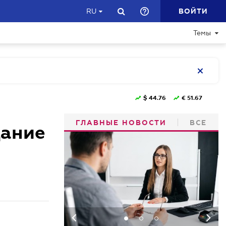
ВОЙТИ
RU
Темы
$
44.76
€
51.67
ГЛАВНЫЕ НОВОСТИ
ВСЕ
дание
-