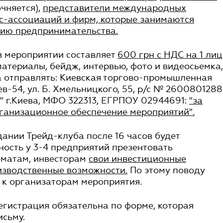
очняется),
представители международных
с-ассоциаций и фирм, которые занимаются
тию предпринимательства.
в мероприятии составляет
600 грн с НДС на 1 ли
териалы, бейдж, интервью, фото и видеосьемка,
ва отправлять: Киевская торгово-промышленная
иев-54, ул. Б. Хмельницкого, 55, р/с № 260080128
" г.Киева, МФО 322313, ЕГРПОУ 02944691:
"за
анизационное обеспечение мероприятий".
ании Трейд-клуба после 16 часов будет
ость у 3-4 предприятий презентовать
матам, инвесторам
свои инвестиционные
изводственные возможности.
По этому поводу
 к организаторам мероприятия.
гистрация обязательна по форме, которая
исьму.