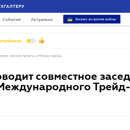
УХГАЛТЕРУ
События
Актуально
Бизнес во время войны
українську
Киевская ТПП проводит совместное заседание членов палаты и Международного Трейд-клуба
оводит совместное засе
 Международного Трейд