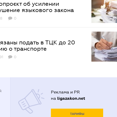
опроєкт об усилении
ушение языкового закона
8
0
язаны подать в ТЦК до 20
ю о транспорте
91
0
й
Реклама и PR
ligazakon.net
на
ТАРИФЫ