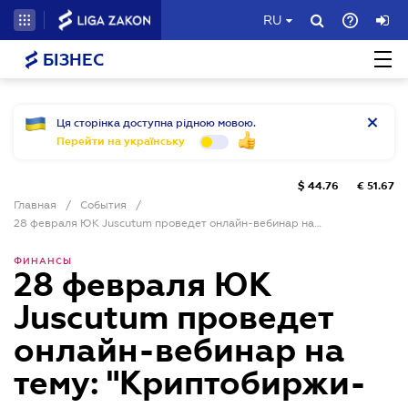
RU
БІЗНЕС
Ця сторінка доступна рідною мовою.
Перейти на українську
$
44.76
€
51.67
Главная
/
События
/
28 февраля ЮК Juscutum проведет онлайн-вебинар на тему: "Криптобиржи-мошенники - как идентифицировать?"
ФИНАНСЫ
28 февраля ЮК
Juscutum проведет
онлайн-вебинар на
тему: "Криптобиржи-