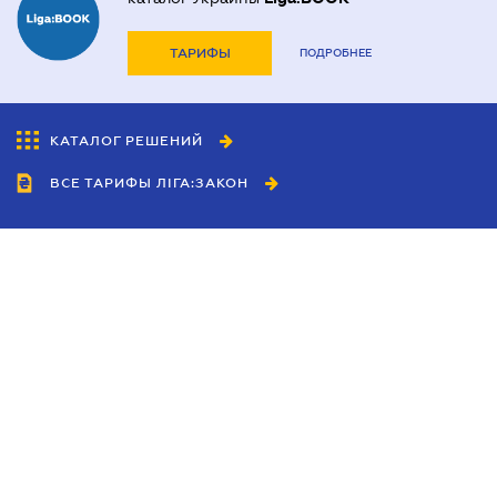
ТАРИФЫ
ПОДРОБНЕЕ
КАТАЛОГ РЕШЕНИЙ
ВСЕ ТАРИФЫ ЛІГА:ЗАКОН
Сотрудничество
Агенты
Дилеры
Политика
конфиденциальности
Условия использования
сайта
Реклама
Блог